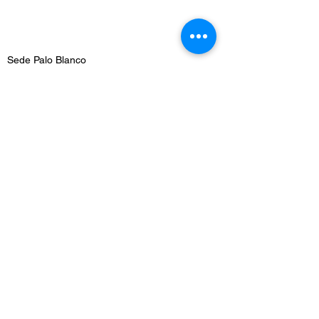
Sede Palo Blanco
Dirección: Carrera 70g #71b - 26
Barrio Palo Blanco, Localidad Engativa
WhatsApp
3132427919
Teléfono fijo:
601 5210001
Email:
gerencia@drapatriciacaicedo.com
Sede San Luis
Dirección: Calle 57 #21 -26
Barrio San Luis, Localidad Teusaquillo
WhatsApp
3158946457
Teléfono fijo:
601 7061161
Email:
ips.sedesanluis@drapatriciacaicedo.com
©2024 por IPS ODONTOLOGICA DRA PATRICIA CAICEDO.