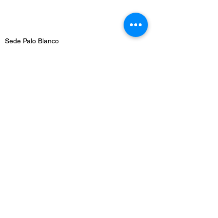
Sede Palo Blanco
Dirección: Carrera 70g #71b - 26
Barrio Palo Blanco, Localidad Engativa
WhatsApp
3132427919
Teléfono fijo:
601 5210001
Email:
gerencia@drapatriciacaicedo.com
Sede San Luis
Dirección: Calle 57 #21 -26
Barrio San Luis, Localidad Teusaquillo
WhatsApp
3158946457
Teléfono fijo:
601 7061161
Email:
ips.sedesanluis@drapatriciacaicedo.com
©2024 por IPS ODONTOLOGICA DRA PATRICIA CAICEDO.