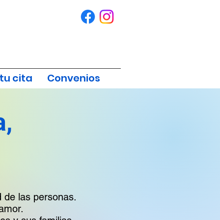
tu cita
Convenios
a,
 de las personas.
 amor.