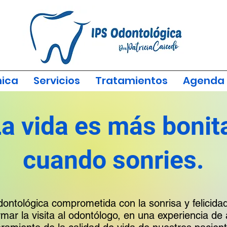
nica
Servicios
Tratamientos
Agenda 
a vida es más bonit
cuando sonries.
ntológica comprometida con la sonrisa y felicidad
ar la visita al odontólogo, en una experiencia de